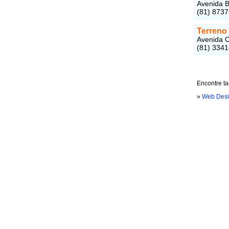
Avenida B
(81) 873
Terreno 
Avenida C
(81) 334
Encontre t
»
Web Desi