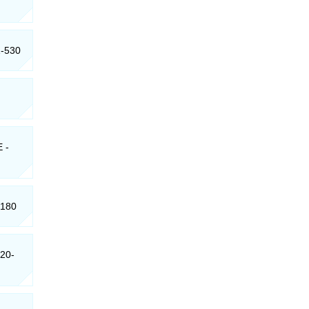
1-530
E -
-180
020-