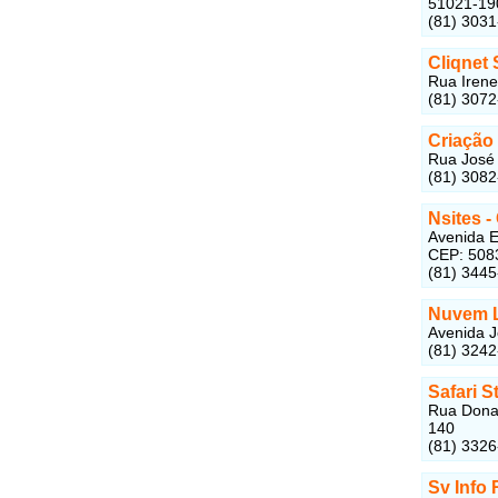
51021-19
(81) 303
Cliqnet
Rua Irene
(81) 307
Criação 
Rua José 
(81) 308
Nsites -
Avenida E
CEP: 508
(81) 344
Nuvem 
Avenida J
(81) 324
Safari S
Rua Dona 
140
(81) 332
Sv Info 