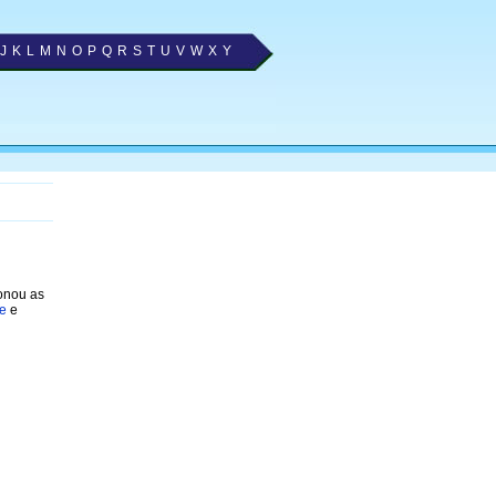
J
K
L
M
N
O
P
Q
R
S
T
U
V
W
X
Y
ionou as
fe
e