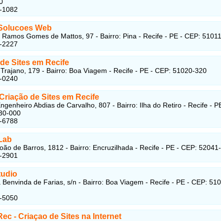
0
1-1082
 Solucoes Web
 Ramos Gomes de Mattos, 97 - Bairro: Pina - Recife - PE - CEP: 5101
2-2227
de Sites em Recife
Trajano, 179 - Bairro: Boa Viagem - Recife - PE - CEP: 51020-320
2-0240
 Criação de Sites em Recife
ngenheiro Abdias de Carvalho, 807 - Bairro: Ilha do Retiro - Recife - P
30-000
5-6788
Lab
oão de Barros, 1812 - Bairro: Encruzilhada - Recife - PE - CEP: 52041
2-2901
tudio
Benvinda de Farias, s/n - Bairro: Boa Viagem - Recife - PE - CEP: 51
6-5050
Rec - Criaçao de Sites na Internet