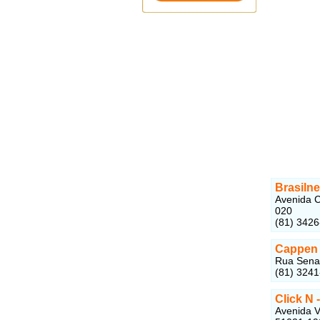
Brasilne
Avenida C
020
(81) 342
Cappen -
Rua Senad
(81) 324
Click N 
Avenida V