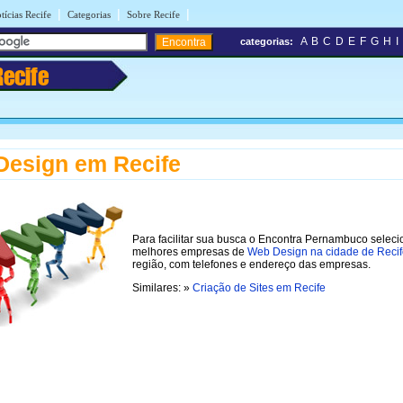
|
|
|
tícias Recife
Categorias
Sobre Recife
A
B
C
D
E
F
G
H
I
categorias:
Recife
esign em Recife
Para facilitar sua busca o Encontra Pernambuco selec
melhores empresas de
Web Design na cidade de Reci
região, com telefones e endereço das empresas.
Similares: »
Criação de Sites em Recife