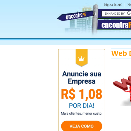
|
Página Inicial
No
encontra
Web D