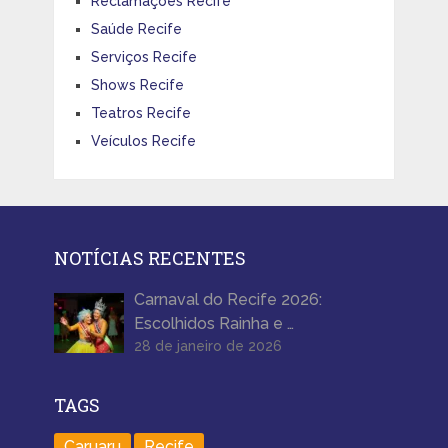
Reclamações Recife
Saúde Recife
Serviços Recife
Shows Recife
Teatros Recife
Veículos Recife
NOTÍCIAS RECENTES
Carnaval do Recife 2026:
Escolhidos Rainha e …
28 de janeiro de 2026
TAGS
Caruaru
Recife