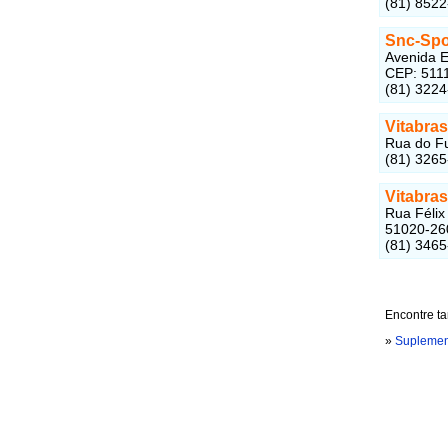
(81) 852
Snc-Spor
Avenida E
CEP: 511
(81) 322
Vitabras
Rua do Fu
(81) 326
Vitabras
Rua Félix
51020-26
(81) 346
Encontre t
»
Suplement