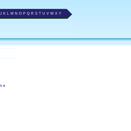
J
K
L
M
N
O
P
Q
R
S
T
U
V
W
X
Y
fe
e