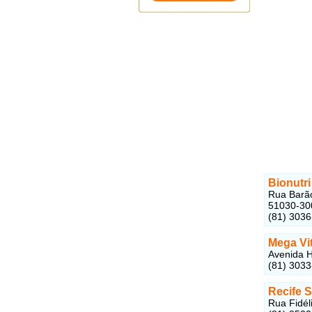
Bionutr
Rua Barão
51030-30
(81) 303
Mega Vi
Avenida H
(81) 303
Recife 
Rua Fidél