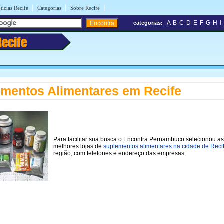
|
|
|
tícias Recife
Categorias
Sobre Recife
A
B
C
D
E
F
G
H
I
categorias:
Recife
mentos Alimentares em Recife
Para facilitar sua busca o Encontra Pernambuco selecionou as
melhores lojas de
suplementos alimentares na cidade de Reci
região, com telefones e endereço das empresas.