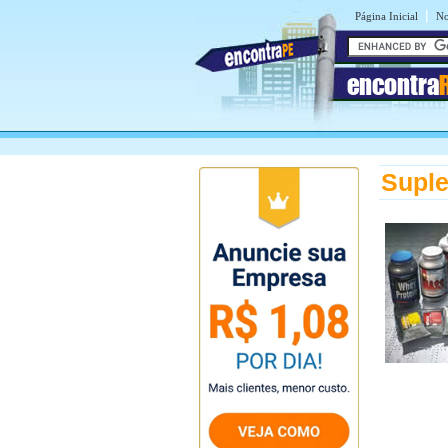
|
Página Inicial
No
encontra
Suple