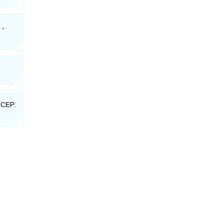
 -
- CEP: