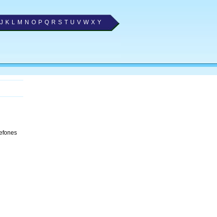
J
K
L
M
N
O
P
Q
R
S
T
U
V
W
X
Y
lefones