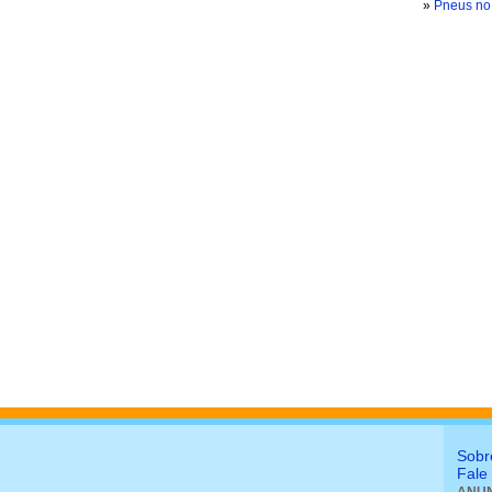
»
Pneus no 
Sobr
Fale