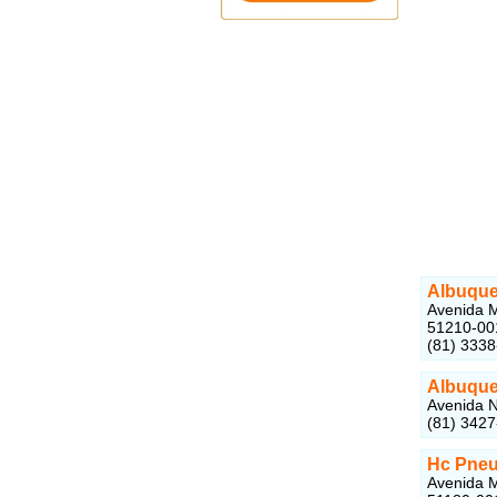
Albuque
Avenida M
51210-00
(81) 333
Albuque
Avenida N
(81) 342
Hc Pneu
Avenida M