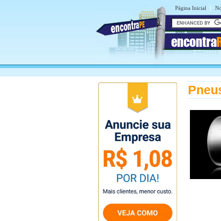
|
Página Inicial
No
encontra
Pneus