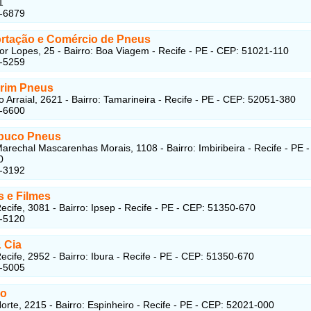
1
9-6879
rtação e Comércio de Pneus
r Lopes, 25 - Bairro: Boa Viagem - Recife - PE - CEP: 51021-110
5-5259
rim Pneus
o Arraial, 2621 - Bairro: Tamarineira - Recife - PE - CEP: 52051-380
2-6600
buco Pneus
arechal Mascarenhas Morais, 1108 - Bairro: Imbiribeira - Recife - PE 
0
8-3192
s e Filmes
ecife, 3081 - Bairro: Ipsep - Recife - PE - CEP: 51350-670
1-5120
 Cia
ecife, 2952 - Bairro: Ibura - Recife - PE - CEP: 51350-670
9-5005
ro
orte, 2215 - Bairro: Espinheiro - Recife - PE - CEP: 52021-000