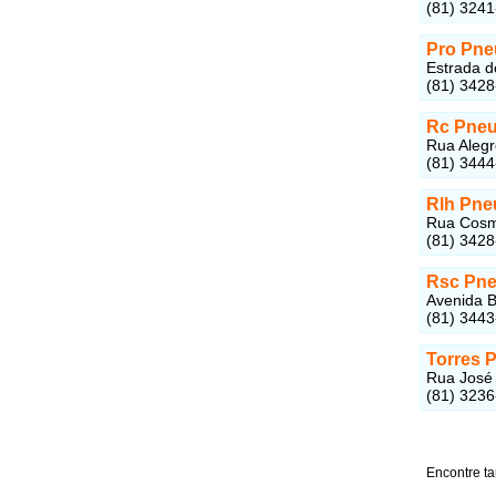
(81) 324
Pro Pne
Estrada d
(81) 342
Rc Pne
Rua Alegr
(81) 344
Rlh Pne
Rua Cosme
(81) 342
Rsc Pne
Avenida B
(81) 344
Torres 
Rua José 
(81) 323
Encontre t