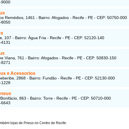
1-9000
us
os Remédios, 1461 - Bairro: Afogados - Recife - PE - CEP: 50750-000
8-8050
us
e, 107 - Bairro: Água Fria - Recife - PE - CEP: 52120-140
4-4131
us
 Viana, 761 - Bairro: Afogados - Recife - PE - CEP: 50830-150
8-8271
us e Acessorios
eberibe, 2868 - Bairro: Fundão - Recife - PE - CEP: 52130-000
3-1228
Pneus
Bonifácio, 863 - Bairro: Torre - Recife - PE - CEP: 50710-000
6-6643
ambém lojas de Pneus no Centro de Recife: