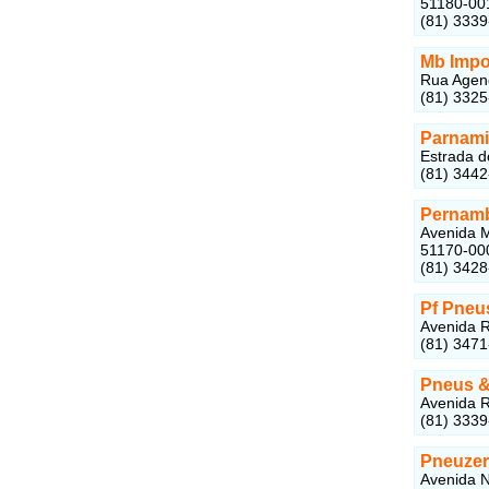
51180-00
(81) 333
Mb Impo
Rua Ageno
(81) 332
Parnami
Estrada d
(81) 344
Pernam
Avenida M
51170-00
(81) 342
Pf Pneu
Avenida R
(81) 347
Pneus &
Avenida R
(81) 333
Pneuze
Avenida N