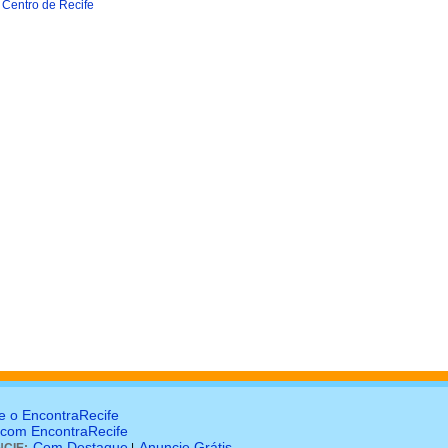
Centro de Recife
e o EncontraRecife
 com EncontraRecife
Com Destaque
Anuncie Grátis