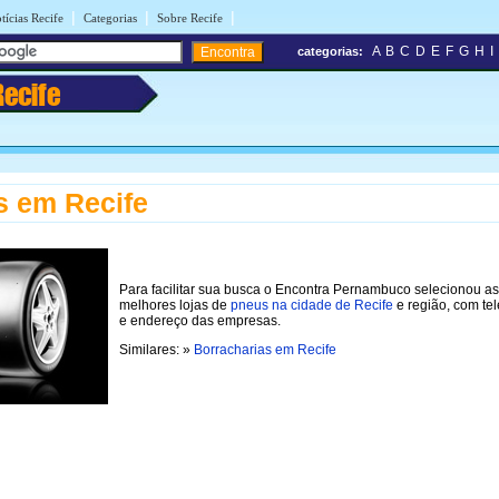
|
|
|
tícias Recife
Categorias
Sobre Recife
A
B
C
D
E
F
G
H
I
categorias:
Recife
 em Recife
Para facilitar sua busca o Encontra Pernambuco selecionou as
melhores lojas de
pneus na cidade de Recife
e região, com te
e endereço das empresas.
Similares: »
Borracharias em Recife