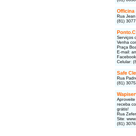
Officina
Rua Jean 
(81) 307
Ponto.C
Serviços 
Venha con
Praça Boa
E-mail: a
Facebook
Celular: 
Safe Cl
Rua Padre
(81) 307
Wapiser
Aproveite
receba co
grátis!
Rua Zefer
Site: www
(81) 307