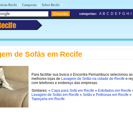
|
|
|
tícias Recife
Categorias
Sobre Recife
A
B
C
D
E
F
G
H
I
categorias:
Recife
em de Sofás em Recife
Para facilitar sua busca o Encontra Pernambuco selecionou as
melhores lojas de
Lavagem de Sofás na cidade de Recife
e re
com telefones e endereço das empresas.
Similares: »
Capa para Sofá em Recife
»
Estofados em Recife
Lavagem de Sofás em Recife
»
Sofás e Poltronas em Recife
»
Tapeçaria em Recife