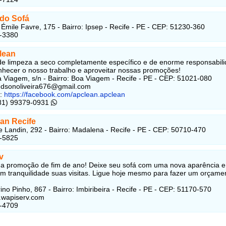
 do Sofá
Émile Favre, 175 - Bairro: Ipsep - Recife - PE - CEP: 51230-360
7-3380
lean
de limpeza a seco completamente específico e de enorme responsabili
hecer o nosso trabalho e aproveitar nossas promoções!
 Viagem, s/n - Bairro: Boa Viagem - Recife - PE - CEP: 51021-080
ndsonoliveira676@gmail.com
:
https://facebook.com/apclean.apclean
(81) 99379-0931
ean Recife
 Landin, 292 - Bairro: Madalena - Recife - PE - CEP: 50710-470
5-5825
v
 a promoção de fim de ano! Deixe seu sofá com uma nova aparência e
m tranquilidade suas visitas. Ligue hoje mesmo para fazer um orçame
ino Pinho, 867 - Bairro: Imbiribeira - Recife - PE - CEP: 51170-570
.wapiserv.com
6-4709