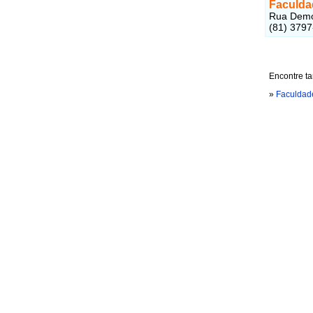
Faculda
Rua Demóc
(81) 379
Encontre t
»
Faculdade