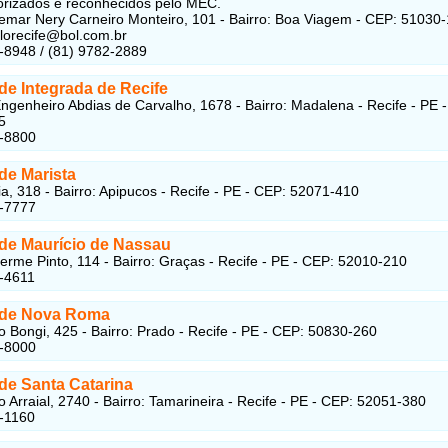
orizados e reconhecidos pelo MEC.
mar Nery Carneiro Monteiro, 101 - Bairro: Boa Viagem - CEP: 51030
olorecife@bol.com.br
-8948 / (81) 9782-2889
de Integrada de Recife
ngenheiro Abdias de Carvalho, 1678 - Bairro: Madalena - Recife - PE 
5
6-8800
de Marista
ia, 318 - Bairro: Apipucos - Recife - PE - CEP: 52071-410
9-7777
de Maurício de Nassau
erme Pinto, 114 - Bairro: Graças - Recife - PE - CEP: 52010-210
-4611
ade Nova Roma
o Bongi, 425 - Bairro: Prado - Recife - PE - CEP: 50830-260
8-8000
de Santa Catarina
o Arraial, 2740 - Bairro: Tamarineira - Recife - PE - CEP: 52051-380
-1160