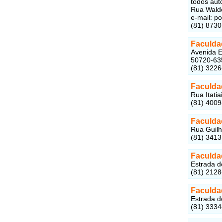
todos aut
Rua Walde
e-mail: p
(81) 8730
Faculda
Avenida E
50720-63
(81) 322
Faculda
Rua Itatia
(81) 400
Faculda
Rua Guilh
(81) 3413
Faculd
Estrada d
(81) 212
Faculda
Estrada d
(81) 3334