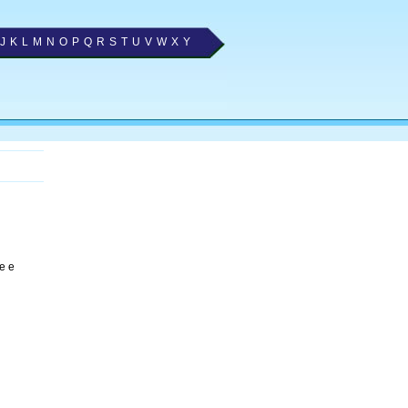
J
K
L
M
N
O
P
Q
R
S
T
U
V
W
X
Y
e e