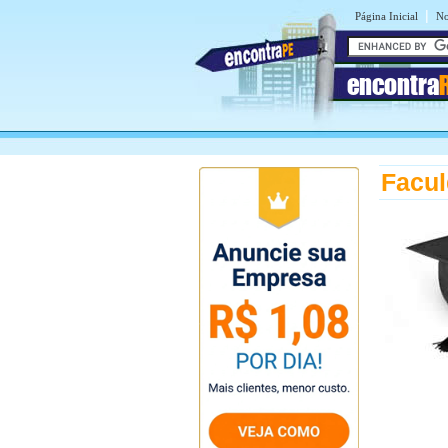
|
Página Inicial
No
encontra
Facul