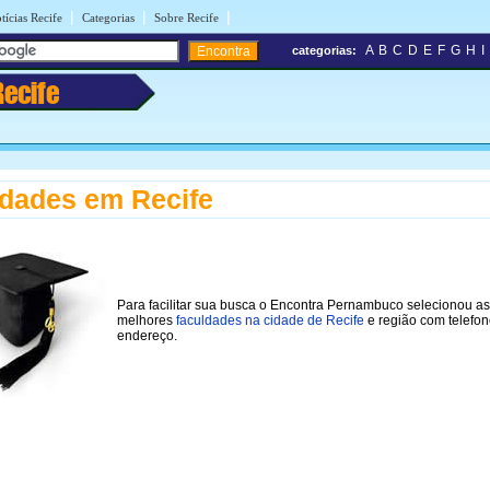
|
|
|
tícias Recife
Categorias
Sobre Recife
A
B
C
D
E
F
G
H
I
categorias:
Recife
dades em Recife
Para facilitar sua busca o Encontra Pernambuco selecionou as
melhores
faculdades na cidade de Recife
e região com telefon
endereço.