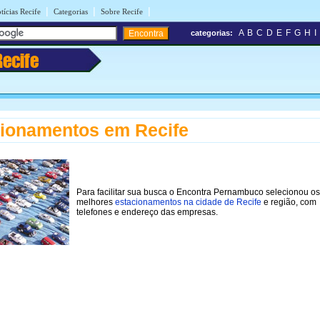
|
|
|
tícias Recife
Categorias
Sobre Recife
A
B
C
D
E
F
G
H
I
categorias:
Recife
ionamentos em Recife
Para facilitar sua busca o Encontra Pernambuco selecionou os
melhores
estacionamentos na cidade de Recife
e região, com
telefones e endereço das empresas.