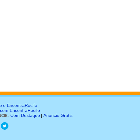
e o EncontraRecife
 com EncontraRecife
Com Destaque
Anuncie Grátis
CIE:
|