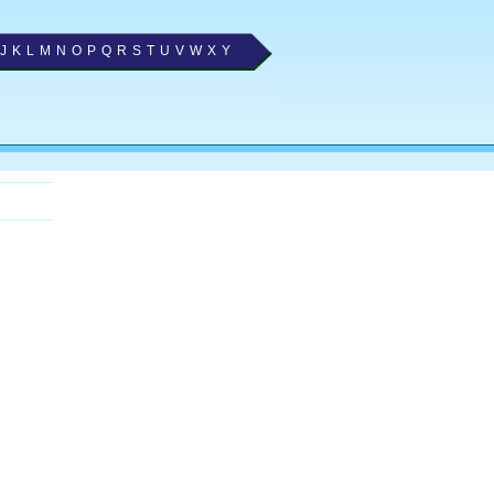
J
K
L
M
N
O
P
Q
R
S
T
U
V
W
X
Y