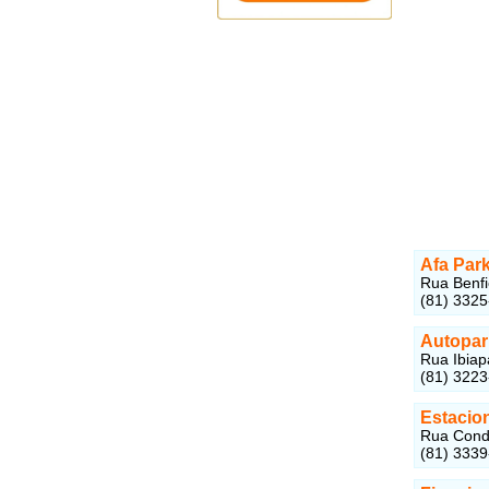
Afa Par
Rua Benfi
(81) 332
Autopar
Rua Ibiap
(81) 322
Estacio
Rua Conde
(81) 333