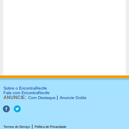
Sobre o EncontraRecife
Fale com EncontraRecife
ANUNCIE:
|
Com Destaque
Anuncie Grátis
|
Termos do Serviço
Política de Privacidade