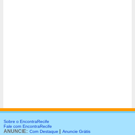
Sobre o EncontraRecife
Fale com EncontraRecife
ANUNCIE:
|
Com Destaque
Anuncie Grátis