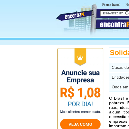
|
Página Inicial
No
encontra
Solid
Casas de
Entidade
Ongs em 
O Brasil 
pobreza. 
ruas, ido
algum tip
necessitam
empresas 
importam c