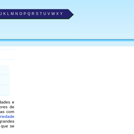
J
K
L
M
N
O
P
Q
R
S
T
U
V
W
X
Y
ldades e
ores de
oas com
ariedade
 grandes
 que se