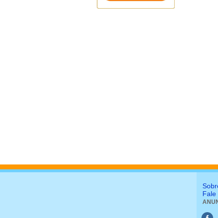
Sobr
Fale
ANUN