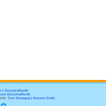
e o EncontraRecife
 com EncontraRecife
Com Destaque
Anuncie Grátis
CIE:
|