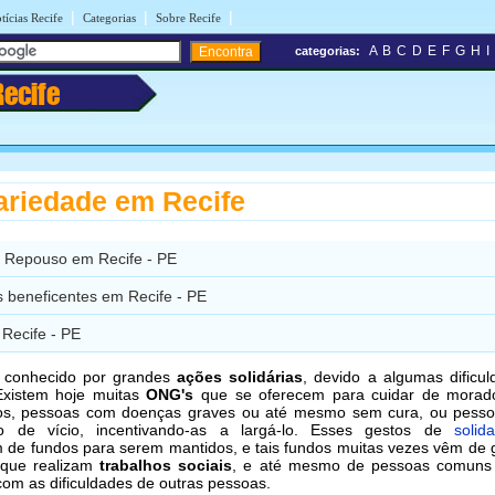
|
|
|
tícias Recife
Categorias
Sobre Recife
A
B
C
D
E
F
G
H
I
categorias:
Recife
ariedade em Recife
 Repouso em Recife - PE
s beneficentes em Recife - PE
Recife - PE
é conhecido por grandes
ações solidárias
, devido a algumas dificu
Existem hoje muitas
ONG's
que se oferecem para cuidar de morad
sos, pessoas com doenças graves ou até mesmo sem cura, ou pess
o de vício, incentivando-as a largá-lo. Esses gestos de
solid
 de fundos para serem mantidos, e tais fundos muitas vezes vêm de
que realizam
trabalhos sociais
, e até mesmo de pessoas comuns
om as dificuldades de outras pessoas.